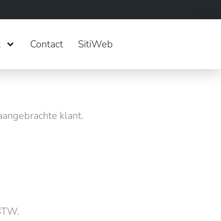
t
Contact
SitiWeb
 aangebrachte klant.
 BTW.