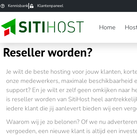
Kennisbank
Klantenpaneel
Home
Host
Reseller worden?
Je wilt de beste hosting voor jouw klanten, korte
onze medewerkers, maximale beschikbaarheid 
support? En je wilt er zelf geen omkijken naar 
is reseller worden van SitiHost heel aantrekkelij
iedere klant die jij aanlevert bieden wij een ver
Waarom wij je zo belonen? Of we nu adverteren 
vergoeden, een nieuwe klant is altijd een investe