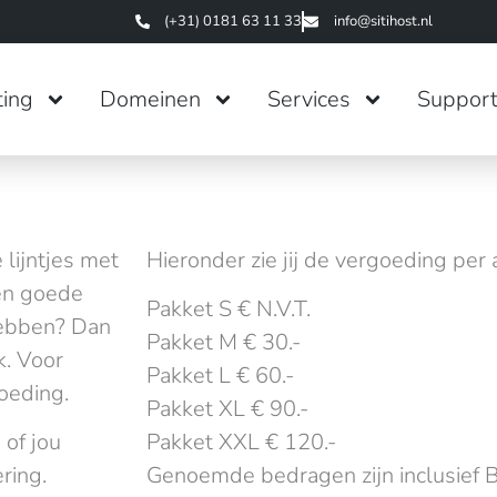
(+31) 0181 63 11 33
info@sitihost.nl
ing
Domeinen
Services
Suppor
 lijntjes met
Hieronder zie jij de vergoeding per
en goede
Pakket S € N.V.T.
hebben? Dan
Pakket M € 30.-
k. Voor
Pakket L € 60.-
goeding.
Pakket XL € 90.-
of jou
Pakket XXL € 120.-
ring.
Genoemde bedragen zijn inclusief