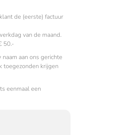
lant de (eerste) factuur
ᵉ werkdag van de maand.
€ 50.-
 naam aan ons gerichte
ok toegezonden krijgen
hts eenmaal een