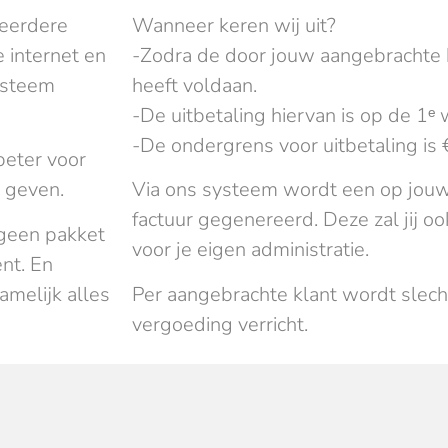
meerdere
Wanneer keren wij uit?
e internet en
-Zodra de door jouw aangebrachte k
systeem
heeft voldaan.
-De uitbetaling hiervan is op de 1
-De ondergrens voor uitbetaling is 
beter voor
t geven.
Via ons systeem wordt een op jouw
factuur gegenereerd. Deze zal jij o
 geen pakket
voor je eigen administratie.
ent. En
namelijk alles
Per aangebrachte klant wordt slec
vergoeding verricht.