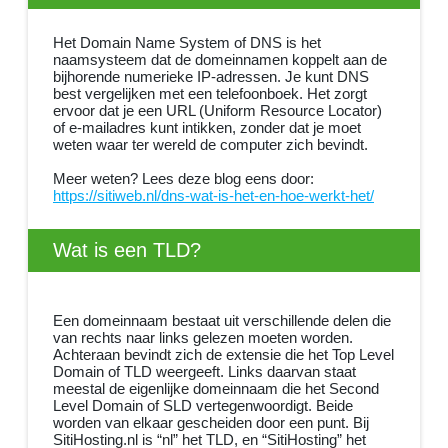
Het Domain Name System of DNS is het
naamsysteem dat de domeinnamen koppelt aan de
bijhorende numerieke IP-adressen. Je kunt DNS
best vergelijken met een telefoonboek. Het zorgt
ervoor dat je een URL (Uniform Resource Locator)
of e-mailadres kunt intikken, zonder dat je moet
weten waar ter wereld de computer zich bevindt.
Meer weten? Lees deze blog eens door:
https://sitiweb.nl/dns-wat-is-het-en-hoe-werkt-het/
Wat is een TLD?
Een domeinnaam bestaat uit verschillende delen die
van rechts naar links gelezen moeten worden.
Achteraan bevindt zich de extensie die het Top Level
Domain of TLD weergeeft. Links daarvan staat
meestal de eigenlijke domeinnaam die het Second
Level Domain of SLD vertegenwoordigt. Beide
worden van elkaar gescheiden door een punt. Bij
SitiHosting.nl is “nl” het TLD, en “SitiHosting” het